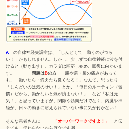
A
の自律神経失調症は、「しんどくて 動くのがつら
い！」かもしれません。しかし、少しずつ自律神経に波を付
けると（動き出す）、カラダは順応し始め、回復に向かいま
す。
問題は
B
の方
腰や肩・膝の痛みがあって
も、「動いたら・鍛えたら良くなる！」なんて、思ったり
「しんどいのは気のせい！」とか、「毎日のルーティン（習
慣）だから、動かないと気が済まない！」 など「私は元
気！」と思っていますが、関節や筋肉だけでなく、内臓や神
経が、日々の動きに耐えられていない事に気が付かない！
そんな患者さんに
「オーバーワークですよ！」
と伝
えても、伝わらないから厄介です😿