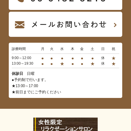
診療時間
月
火
水
木
金
土
日
祝
●
●
●
●
●
●
★
9:00～12:00
休
●
●
★
●
●
★
★
13:00～19:30
休
休診日
日曜
●予約制で行います。
★13:00～17:00
★前日までにご予約ください