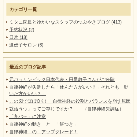
カテゴリ一覧
ミタニ院長とゆかいなスタッフのつぶやきブログ (413)
予約状況 (2)
日常 (18)
遺伝子サロン (6)
最近のブログ記事
元パラリンピック日本代表・円尾敦子さんがご来院
自律神経が失調したら「休んだ方がいい？」それとも「動
いた方がいい？」
この図でほぼOK！ 自律神経の役割とバランスを崩す原因
就活うつ」ってご存じですか？ （自律神経失調症）
「冬バテ」に注意
自律神経の動き と 「餅つき」
自律神経 の アップグレード！