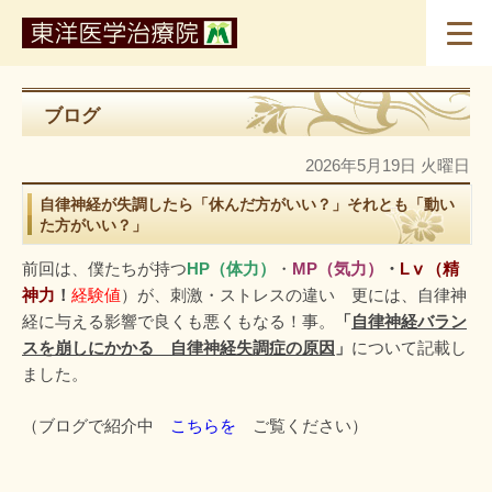
ブログ
2026年5月19日 火曜日
自律神経が失調したら「休んだ方がいい？」それとも「動い
た方がいい？」
前回は、僕たちが持つ
HP
（体力）
・
MP
（気力）
・
L
ⅴ（精
神力
！
経験値
）が、刺激・ストレスの違い 更には、自律神
経に与える影響で良くも悪くもなる！事。
「
自律神経バラン
スを崩しにかかる 自律神経失調症の原因
」
について記載し
ました。
（ブログで紹介中
こちらを
ご覧ください）