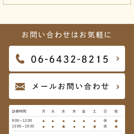
お問い合わせはお気軽に
診療時間
月
火
水
木
金
土
日
祝
●
●
●
●
●
●
★
9:00～12:00
休
●
●
★
●
●
★
★
13:00～19:30
休