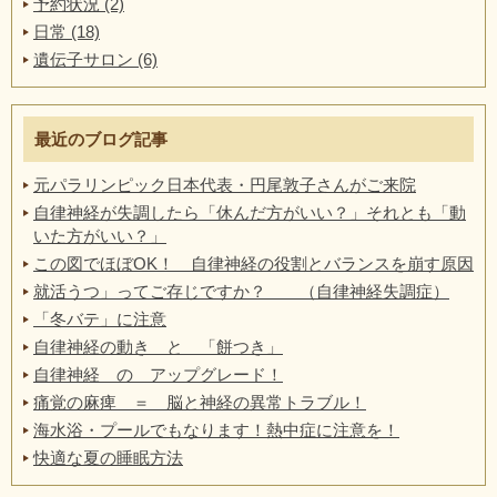
予約状況 (2)
日常 (18)
遺伝子サロン (6)
最近のブログ記事
元パラリンピック日本代表・円尾敦子さんがご来院
自律神経が失調したら「休んだ方がいい？」それとも「動
いた方がいい？」
この図でほぼOK！ 自律神経の役割とバランスを崩す原因
就活うつ」ってご存じですか？ （自律神経失調症）
「冬バテ」に注意
自律神経の動き と 「餅つき」
自律神経 の アップグレード！
痛覚の麻痺 ＝ 脳と神経の異常トラブル！
海水浴・プールでもなります！熱中症に注意を！
快適な夏の睡眠方法