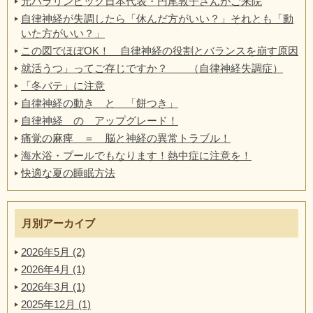
元パラリンピック日本代表・円尾敦子さんがご来院
自律神経が失調したら「休んだ方がいい？」それとも「動
いた方がいい？」
この図でほぼOK！ 自律神経の役割とバランスを崩す原因
就活うつ」ってご存じですか？ （自律神経失調症）
「冬バテ」に注意
自律神経の動き と 「餅つき」
自律神経 の アップグレード！
痛覚の麻痺 ＝ 脳と神経の異常トラブル！
海水浴・プールでもなります！熱中症に注意を！
快適な夏の睡眠方法
月別アーカイブ
2026年5月 (2)
2026年4月 (1)
2026年3月 (1)
2025年12月 (1)