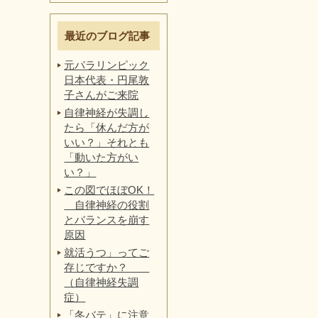
最近のブログ記事
元パラリンピック
日本代表・円尾敦
子さんがご来院
自律神経が失調し
たら「休んだ方が
いい？」それとも
「動いた方がい
い？」
この図でほぼOK！
自律神経の役割
とバランスを崩す
原因
就活うつ」ってご
存じですか？
（自律神経失調
症）
「冬バテ」に注意