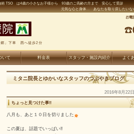
術 TSO は4歳の小さなお子様から 93歳のご高齢の方まで 安心して受診
元気な心と身体… あなたを取り戻したいな
郷」下車 西へ徒歩2分
ついて
料金表
スタッフ・施設内紹介
よく
ミタニ院長とゆかいなスタッフのつぶやきブログ
2016年8月22
ちょっと見つけた事‼
八月も、あと１０日を切りました
この夏は、話題でいっぱい‼