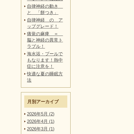
自律神経の動き
と 「餅つき」
自律神経 の ア
ップグレード！
痛覚の麻痺 ＝
脳と神経の異常ト
ラブル！
海水浴・プールで
もなります！熱中
症に注意を！
快適な夏の睡眠方
法
月別アーカイブ
2026年5月 (2)
2026年4月 (1)
2026年3月 (1)