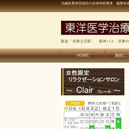
当鍼灸整体院独自の自律神経整体 脳整体施
阪急「武庫之荘駅」 阪神バス「武庫の
HOME
施術に