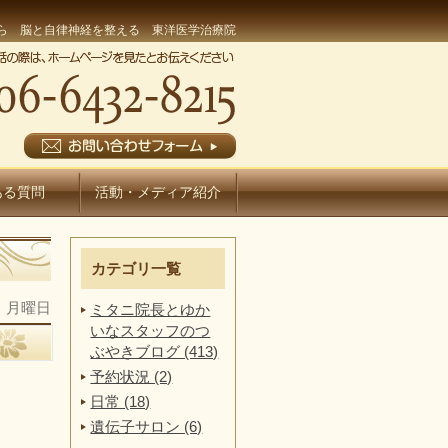
ら 脳と自律神経を整える 東洋医学治療院
ある質問
活動・メディア紹介
カテゴリ一覧
日 月曜日
ミタニ院長とゆか
いなスタッフのつ
ぶやきブログ (413)
予約状況 (2)
日常 (18)
遺伝子サロン (6)