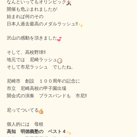
なんといってもオリンピック
開催も危ぶまれましたが
始まれば何のその
日本人過去最高のメダルラッシュ‼
沢山の感動を頂きました
そして、高校野球‼
地元では 尼崎ラッシュ
そして市尼ラッシュ でしたね。
尼崎市 創設 １００周年の記念に
市立 尼崎高校の甲子園出場
開会式の演奏 ブラスバンドも 市尼‼
尼ってついてる
個人的には 母校
高知 明徳義塾の ベスト４