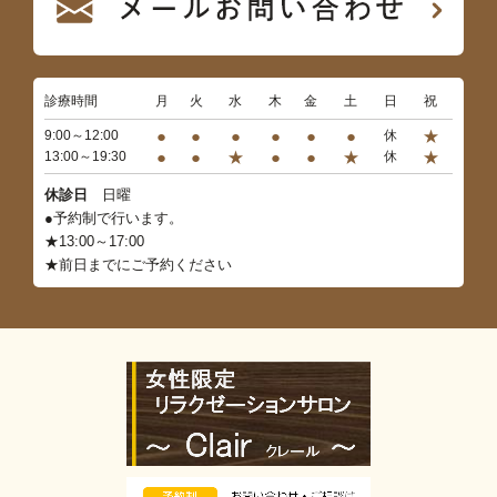
診療時間
月
火
水
木
金
土
日
祝
●
●
●
●
●
●
★
9:00～12:00
休
●
●
★
●
●
★
★
13:00～19:30
休
休診日
日曜
●予約制で行います。
★13:00～17:00
★前日までにご予約ください