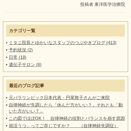
投稿者
東洋医学治療院
カテゴリ一覧
ミタニ院長とゆかいなスタッフのつぶやきブログ (413)
予約状況 (2)
日常 (18)
遺伝子サロン (6)
最近のブログ記事
元パラリンピック日本代表・円尾敦子さんがご来院
自律神経が失調したら「休んだ方がいい？」それとも「動
いた方がいい？」
この図でほぼOK！ 自律神経の役割とバランスを崩す原因
就活うつ」ってご存じですか？ （自律神経失調症）