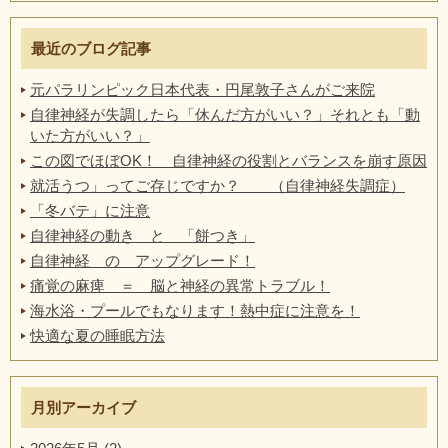
最近のブログ記事
元パラリンピック日本代表・円尾敦子さんがご来院
自律神経が失調したら「休んだ方がいい？」それとも「動
いた方がいい？」
この図でほぼOK！ 自律神経の役割とバランスを崩す原因
就活うつ」ってご存じですか？ （自律神経失調症）
「冬バテ」に注意
自律神経の動き と 「餅つき」
自律神経 の アップグレード！
痛覚の麻痺 ＝ 脳と神経の異常トラブル！
海水浴・プールでもなります！熱中症に注意を！
快適な夏の睡眠方法
月別アーカイブ