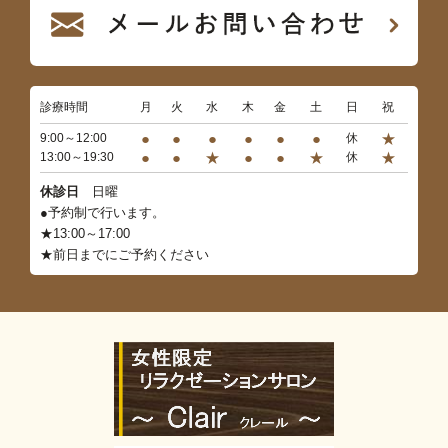
診療時間
月
火
水
木
金
土
日
祝
●
●
●
●
●
●
★
9:00～12:00
休
●
●
★
●
●
★
★
13:00～19:30
休
休診日
日曜
●予約制で行います。
★13:00～17:00
★前日までにご予約ください