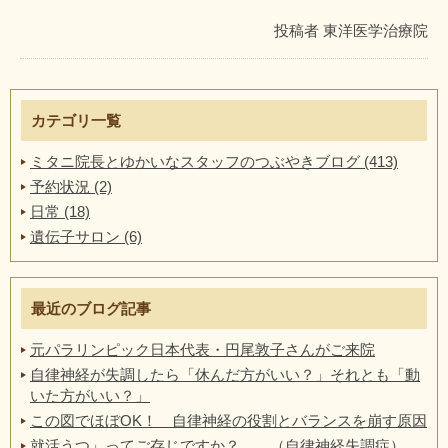
投稿者
東洋医学治療院
カテゴリ一覧
ミタニ院長とゆかいなスタッフのつぶやきブログ (413)
予約状況 (2)
日常 (18)
遺伝子サロン (6)
最近のブログ記事
元パラリンピック日本代表・円尾敦子さんがご来院
自律神経が失調したら「休んだ方がいい？」それとも「動
いた方がいい？」
この図でほぼOK！ 自律神経の役割とバランスを崩す原因
就活うつ」ってご存じですか？ （自律神経失調症）