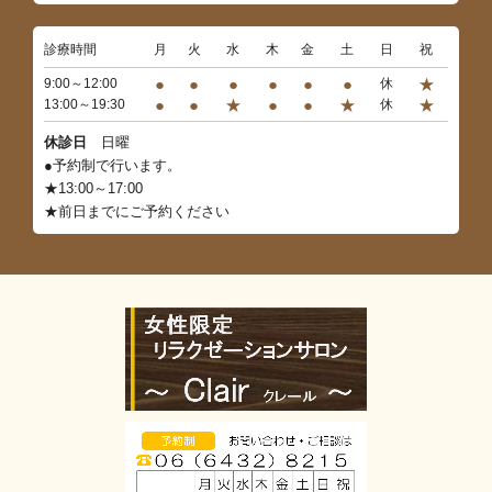
診療時間
月
火
水
木
金
土
日
祝
●
●
●
●
●
●
★
9:00～12:00
休
●
●
★
●
●
★
★
13:00～19:30
休
休診日
日曜
●予約制で行います。
★13:00～17:00
★前日までにご予約ください