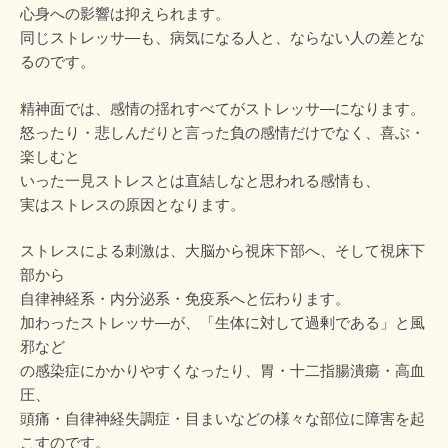
心身への影響は抑えられます。
同じストレッサ―も、病気になる人と、ならない人の差とな
るのです。
精神面では、感情の揺れすべてがストレッサ―になります。
怒ったり・悲しんだりと言った負の感情だけでなく、喜ぶ・
楽しむと
いった一見ストレスとは直結しなと思われる感情も、
実はストレスの原因となります。
ストレスによる刺激は、大脳から視床下部へ、そして視床下
部から
自律神経系・内分泌系・免疫系へと伝わります。
加わったストレッサ―が、「生体に対して過剰である」と風
邪など
の感染症にかかりやすくなったり、胃・十二指腸潰瘍・高血
圧、
頭痛・自律神経失調症・目まいなどの様々な部位に障害を起
こすのです。