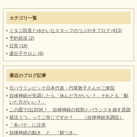
カテゴリ一覧
ミタニ院長とゆかいなスタッフのつぶやきブログ (413)
予約状況 (2)
日常 (18)
遺伝子サロン (6)
最近のブログ記事
元パラリンピック日本代表・円尾敦子さんがご来院
自律神経が失調したら「休んだ方がいい？」それとも「動
いた方がいい？」
この図でほぼOK！ 自律神経の役割とバランスを崩す原因
就活うつ」ってご存じですか？ （自律神経失調症）
「冬バテ」に注意
自律神経の動き と 「餅つき」