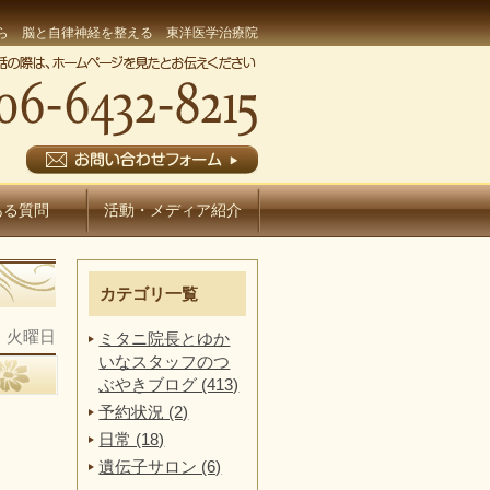
ら 脳と自律神経を整える 東洋医学治療院
ある質問
活動・メディア紹介
カテゴリ一覧
日 火曜日
ミタニ院長とゆか
いなスタッフのつ
ぶやきブログ (413)
予約状況 (2)
日常 (18)
遺伝子サロン (6)