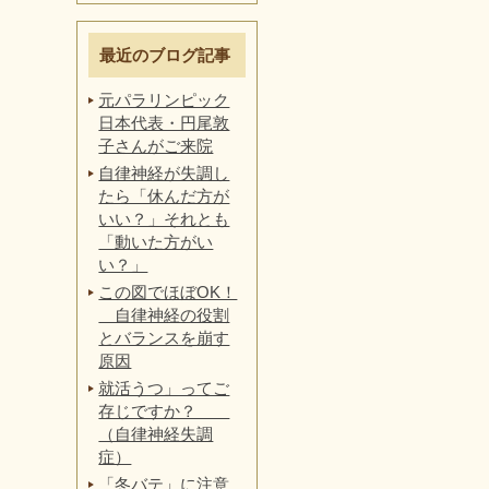
最近のブログ記事
元パラリンピック
日本代表・円尾敦
子さんがご来院
自律神経が失調し
たら「休んだ方が
いい？」それとも
「動いた方がい
い？」
この図でほぼOK！
自律神経の役割
とバランスを崩す
原因
就活うつ」ってご
存じですか？
（自律神経失調
症）
「冬バテ」に注意