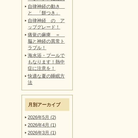
自律神経の動き
と 「餅つき」
自律神経 の ア
ップグレード！
痛覚の麻痺 ＝
脳と神経の異常ト
ラブル！
海水浴・プールで
もなります！熱中
症に注意を！
快適な夏の睡眠方
法
月別アーカイブ
2026年5月 (2)
2026年4月 (1)
2026年3月 (1)