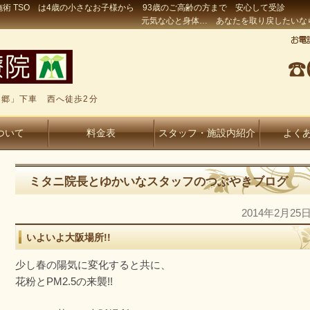
術 TSO は4歳の小さなお子様から 93歳のご高齢の方まで 安心して受診
元気な心と身体… あなたを取り戻したいな
郷」下車 西へ徒歩2分
ついて
料金表
スタッフ・施設内紹介
よく
ミタニ院長とゆかいなスタッフのつぶやきブログ
2014年2月25
いよいよ大阪場所!!
少し春の陽気に変化すると共に、
花粉とPM2.5の来襲!!