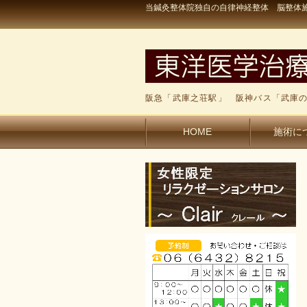
当鍼灸整体院独自の自律神経整体 脳整体施
阪急「武庫之荘駅」 阪神バス「武庫の
HOME
施術に