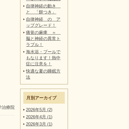
自律神経の動き
と 「餅つき」
自律神経 の ア
ップグレード！
痛覚の麻痺 ＝
脳と神経の異常ト
ラブル！
海水浴・プールで
もなります！熱中
症に注意を！
快適な夏の睡眠方
法
月別アーカイブ
学治療院
2026年5月 (2)
2026年4月 (1)
2026年3月 (1)