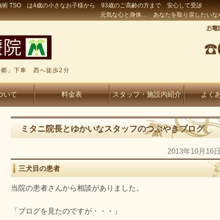
術 TSO は4歳の小さなお子様から 93歳のご高齢の方まで 安心して受診
元気な心と身体… あなたを取り戻したいな
郷」下車 西へ徒歩2分
ついて
料金表
スタッフ・施設内紹介
よく
ミタニ院長とゆかいなスタッフのつぶやきブログ
2013年10月16
三犬目の患者
当院の患者さんから相談がありました。
「ブログを見たのですが・・・」