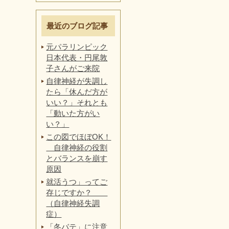
最近のブログ記事
元パラリンピック
日本代表・円尾敦
子さんがご来院
自律神経が失調し
たら「休んだ方が
いい？」それとも
「動いた方がい
い？」
この図でほぼOK！
自律神経の役割
とバランスを崩す
原因
就活うつ」ってご
存じですか？
（自律神経失調
症）
「冬バテ」に注意