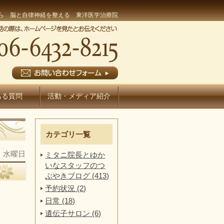
ら 脳と自律神経を整える 東洋医学治療院
ある質問
活動・メディア紹介
カテゴリ一覧
日 水曜日
ミタニ院長とゆか
いなスタッフのつ
ぶやきブログ (413)
予約状況 (2)
日常 (18)
遺伝子サロン (6)