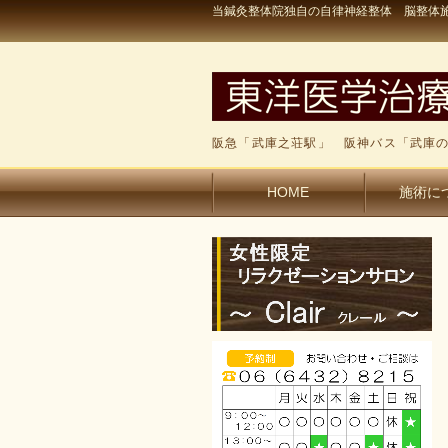
当鍼灸整体院独自の自律神経整体 脳整体施
阪急「武庫之荘駅」 阪神バス「武庫の
HOME
施術に