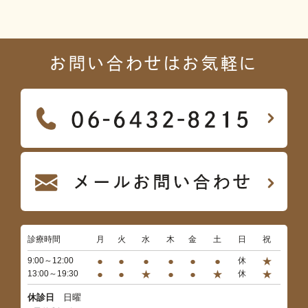
お問い合わせはお気軽に
診療時間
月
火
水
木
金
土
日
祝
●
●
●
●
●
●
★
9:00～12:00
休
●
●
★
●
●
★
★
13:00～19:30
休
休診日
日曜