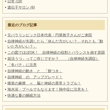
日常 (18)
遺伝子サロン (6)
最近のブログ記事
元パラリンピック日本代表・円尾敦子さんがご来院
自律神経が失調したら「休んだ方がいい？」それとも「動
いた方がいい？」
この図でほぼOK！ 自律神経の役割とバランスを崩す原因
就活うつ」ってご存じですか？ （自律神経失調症）
「冬バテ」に注意
自律神経の動き と 「餅つき」
自律神経 の アップグレード！
痛覚の麻痺 ＝ 脳と神経の異常トラブル！
海水浴・プールでもなります！熱中症に注意を！
快適な夏の睡眠方法