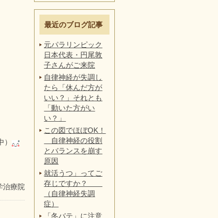
最近のブログ記事
元パラリンピック
日本代表・円尾敦
子さんがご来院
自律神経が失調し
たら「休んだ方が
いい？」それとも
「動いた方がい
い？」
この図でほぼOK！
自律神経の役割
中）
とバランスを崩す
原因
就活うつ」ってご
存じですか？
学治療院
（自律神経失調
症）
「冬バテ」に注意