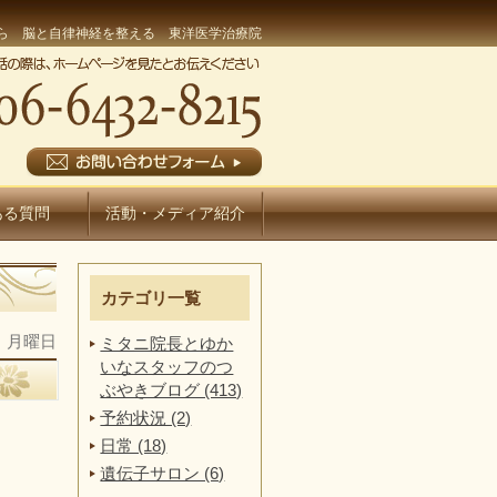
ら 脳と自律神経を整える 東洋医学治療院
ある質問
活動・メディア紹介
カテゴリ一覧
日 月曜日
ミタニ院長とゆか
いなスタッフのつ
ぶやきブログ (413)
予約状況 (2)
日常 (18)
遺伝子サロン (6)