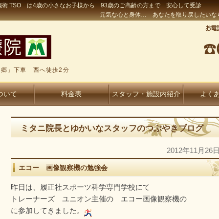
術 TSO は4歳の小さなお子様から 93歳のご高齢の方まで 安心して受診
元気な心と身体… あなたを取り戻したいな
郷」下車 西へ徒歩2分
ついて
料金表
スタッフ・施設内紹介
よく
ミタニ院長とゆかいなスタッフのつぶやきブログ
2012年11月26
エコー 画像観察機の勉強会
昨日は、履正社スポーツ科学専門学校にて
トレーナーズ ユニオン主催の エコー画像観察機の
に参加してきました。