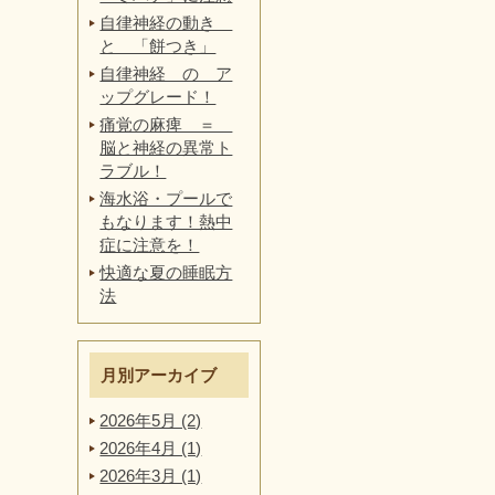
自律神経の動き
と 「餅つき」
自律神経 の ア
ップグレード！
痛覚の麻痺 ＝
脳と神経の異常ト
ラブル！
海水浴・プールで
もなります！熱中
症に注意を！
快適な夏の睡眠方
法
月別アーカイブ
2026年5月 (2)
2026年4月 (1)
2026年3月 (1)