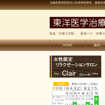
当鍼灸整体院独自の自律神経整体 脳整体施
阪急「武庫之荘駅」 阪神バス「武庫の
HOME
施術に