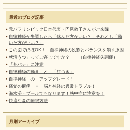
最近のブログ記事
元パラリンピック日本代表・円尾敦子さんがご来院
自律神経が失調したら「休んだ方がいい？」それとも「動
いた方がいい？」
この図でほぼOK！ 自律神経の役割とバランスを崩す原因
就活うつ」ってご存じですか？ （自律神経失調症）
「冬バテ」に注意
自律神経の動き と 「餅つき」
自律神経 の アップグレード！
痛覚の麻痺 ＝ 脳と神経の異常トラブル！
海水浴・プールでもなります！熱中症に注意を！
快適な夏の睡眠方法
月別アーカイブ