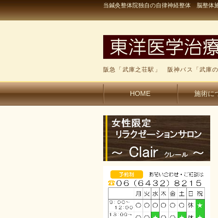
当鍼灸整体院独自の自律神経整体 脳整体施
阪急「武庫之荘駅」 阪神バス「武庫の
HOME
施術に