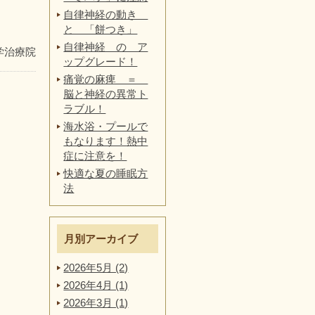
自律神経の動き
と 「餅つき」
自律神経 の ア
学治療院
ップグレード！
痛覚の麻痺 ＝
脳と神経の異常ト
ラブル！
海水浴・プールで
もなります！熱中
症に注意を！
快適な夏の睡眠方
法
月別アーカイブ
2026年5月 (2)
2026年4月 (1)
2026年3月 (1)