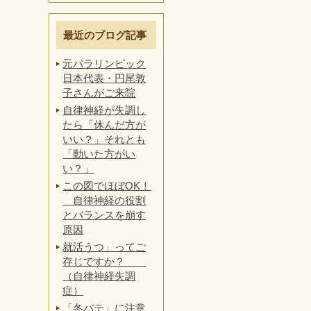
最近のブログ記事
元パラリンピック
日本代表・円尾敦
子さんがご来院
自律神経が失調し
たら「休んだ方が
いい？」それとも
「動いた方がい
い？」
この図でほぼOK！
自律神経の役割
とバランスを崩す
原因
就活うつ」ってご
存じですか？
（自律神経失調
症）
「冬バテ」に注意