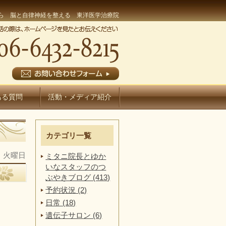
ら 脳と自律神経を整える 東洋医学治療院
ある質問
活動・メディア紹介
カテゴリ一覧
日 火曜日
ミタニ院長とゆか
いなスタッフのつ
ぶやきブログ (413)
予約状況 (2)
日常 (18)
遺伝子サロン (6)