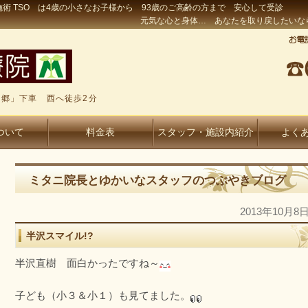
術 TSO は4歳の小さなお子様から 93歳のご高齢の方まで 安心して受診
元気な心と身体… あなたを取り戻したいな
郷」下車 西へ徒歩2分
ついて
料金表
スタッフ・施設内紹介
よく
ミタニ院長とゆかいなスタッフのつぶやきブログ
2013年10月8
半沢スマイル!?
半沢直樹 面白かったですね～
子ども（小３＆小１）も見てました。