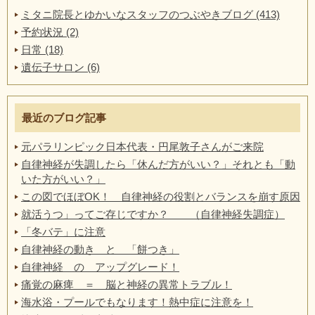
ミタニ院長とゆかいなスタッフのつぶやきブログ (413)
予約状況 (2)
日常 (18)
遺伝子サロン (6)
最近のブログ記事
元パラリンピック日本代表・円尾敦子さんがご来院
自律神経が失調したら「休んだ方がいい？」それとも「動
いた方がいい？」
この図でほぼOK！ 自律神経の役割とバランスを崩す原因
就活うつ」ってご存じですか？ （自律神経失調症）
「冬バテ」に注意
自律神経の動き と 「餅つき」
自律神経 の アップグレード！
痛覚の麻痺 ＝ 脳と神経の異常トラブル！
海水浴・プールでもなります！熱中症に注意を！