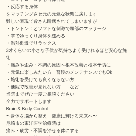
・反応する身体
をマッチングさせ元の元気な状態に戻します
難しい表現で皆さん躊躇されてしまいますが
・トントン！とソフトな刺激で頭部のマッサージ
・掌でゆっくり身体を緩める
・温熱刺激でリラックス
3才くらいの小さな子供が気持ちよく受けれるほど安心な施
術
・痛みや歪み・不調の原因へ根本改善と根本予防に
・元気に楽しみたい方 普段のメンテナンスでもOk
・施術を受けても良くならない方
・他院で改善が見れない方 など
当院までぜひ一度ご相談ください
全力でサポートします
Brain & Body Control
〜身体を脳から整え 健康に輝ける未来へ〜
尼崎市の東洋医学治療院は
痛み・疲労・不調を治せる体にする