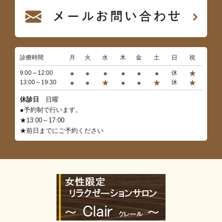
診療時間
月
火
水
木
金
土
日
祝
●
●
●
●
●
●
★
9:00～12:00
休
●
●
★
●
●
★
★
13:00～19:30
休
休診日
日曜
●予約制で行います。
★13:00～17:00
★前日までにご予約ください