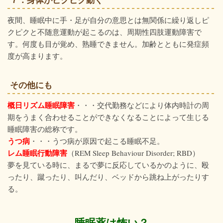
夜間、睡眠中に手・足が自分の意思とは無関係に繰り返しピ
クピクと不随意運動が起こるのは、周期性四肢運動障害で
す。何度も目が覚め、熟睡できません。加齢とともに発症頻
度が高まります。
その他にも
概日リズム睡眠障害
・・・交代勤務などにより体内時計の周
期をうまく合わせることができなくなることによって生じる
睡眠障害の総称です。
うつ病
・・・うつ病が原因で起こる睡眠不足。
レム睡眠行動障害
（REM Sleep Behaviour Disorder; RBD）
夢を見ている時に、まるで夢に反応しているかのように、殴
ったり、蹴ったり、叫んだり、ベッドから跳ね上がったりす
る。
睡眠薬は怖い？