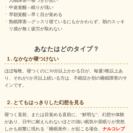
中途覚醒―眠りが浅い
早朝覚醒―早く目が覚める
熟眠障害―グッスリ寝ているにもかかわらず、朝のスッキ
リ感が無く疲労が取れない
あなたはどのタイプ？
１. なかなか寝つけない
ほぼ毎晩、寝つくのに30分以上かかる日が、毎週3晩以上あ
り、それが1か月以上続いる方は、不眠症か別の睡眠障害のサ
インです。
２. とてもはっきりした幻想を見る
寝つく直前、または目覚める直前に、“鮮明な”、幻想や体験
があり、日中に耐えられないほどの強い眠気や居眠りが突然
ナルコレプ
しかも頻繁に現れる「睡眠発作」が起こる場合、