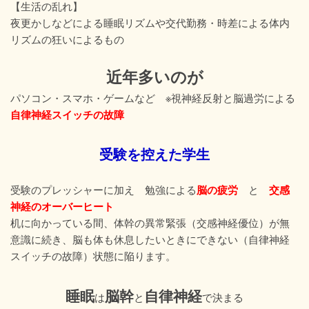
【生活の乱れ】
夜更かしなどによる睡眠リズムや交代勤務・時差による体内
リズムの狂いによるもの
近年多いのが
パソコン・スマホ・ゲームなど ※視神経反射と脳過労による
自律神経スイッチの故障
受験を控えた学生
脳の疲労
交感
受験のプレッシャーに加え 勉強による
と
神経のオーバーヒート
机に向かっている間、体幹の異常緊張（交感神経優位）が無
意識に続き、脳も体も休息したいときにできない（自律神経
スイッチの故障）状態に陥ります。
睡眠
脳幹
自律神経
は
と
で決まる