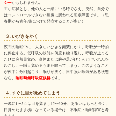
シー
かもしれません。
主な症状とし、他の人と一緒にいる時でさえ、突然、自分で
はコントロールできない睡魔に襲われる睡眠障害です。（思
春期から青年期にかけて発症することが多い）
３. いびきをかく
夜間の睡眠中に、大きないびきを頻繁にかく、呼吸が一時的
に停止する。低呼吸の状態を何度も繰り返し、呼吸が止まる
たびに突然目覚め、身体または腕や足がぴくんとけいれんを
起こし、一瞬目覚めるもまた眠ってしまう。このようなこと
が夜中に数回起こり、眠りが浅く、日中強い眠気がある状態
睡眠時無呼吸症候群
なら、
です。
４. すぐに目が覚めてしまう
一晩に1〜5回は目を覚まし15〜30分、あるいはもっと長く、
目覚めたまま横になっている場合は、不眠症・睡眠障害と考
えます。