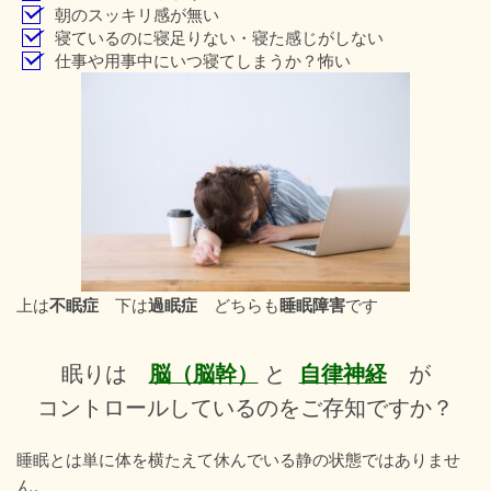
朝のスッキリ感が無い
寝ているのに寝足りない・寝た感じがしない
仕事や用事中にいつ寝てしまうか？怖い
不眠症
過眠症
睡眠障害
上は
下は
どちらも
です
脳（脳幹）
自律神経
眠りは
と
が
コントロールしているのをご存知ですか？
睡眠とは単に体を横たえて休んでいる静の状態ではありませ
ん。