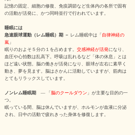
記憶の固定、細胞の修復、免疫調節など生体内の各所で固有
の活動が活発に、かつ同時並行で行われています。
睡眠には
急速眼球運動（レム睡眠）期 －
レム睡眠中は「
自律神経の
嵐
」
眠りのおよそ５分の１を占めます。
交感神経が活発
になり、
血圧や心拍数は乱高下。呼吸は乱れるなど「体の休息」とは
ほど遠い状態。脳の働きが活発になり、眼球が左右に素早く
動き、夢を見ます。脳はさかんに活動していますが、筋肉は
とてもリラックスしています。
ノンレム睡眠期
― 「
脳のクールダウン
」が主要な目的の一
つ。
眠っている間、脳は休んでいますが、ホルモンが血液に分泌
され、日中の活動で疲れきった身体を修復します。