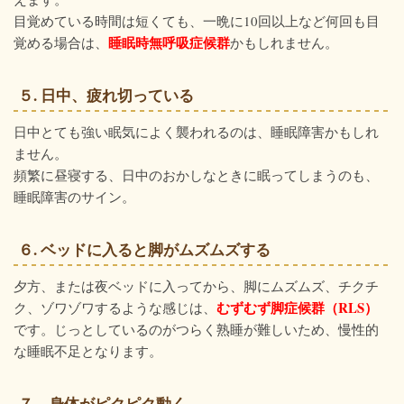
目覚めている時間は短くても、一晩に10回以上など何回も目
睡眠時無呼吸症候群
覚める場合は、
かもしれません。
５. 日中、疲れ切っている
日中とても強い眠気によく襲われるのは、睡眠障害かもしれ
ません。
頻繁に昼寝する、日中のおかしなときに眠ってしまうのも、
睡眠障害のサイン。
６. ベッドに入ると脚がムズムズする
夕方、または夜ベッドに入ってから、脚にムズムズ、チクチ
むずむず脚症候群（RLS）
ク、ゾワゾワするような感じは、
です。じっとしているのがつらく熟睡が難しいため、慢性的
な睡眠不足となります。
７．身体がピクピク動く