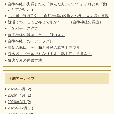
自律神経が失調したら「休んだ方がいい？」それとも「動
いた方がいい？」
この図でほぼOK！ 自律神経の役割とバランスを崩す原因
就活うつ」ってご存じですか？ （自律神経失調症）
「冬バテ」に注意
自律神経の動き と 「餅つき」
自律神経 の アップグレード！
痛覚の麻痺 ＝ 脳と神経の異常トラブル！
海水浴・プールでもなります！熱中症に注意を！
快適な夏の睡眠方法
月別アーカイブ
2026年5月 (2)
2026年4月 (1)
2026年3月 (2)
2025年12月 (1)