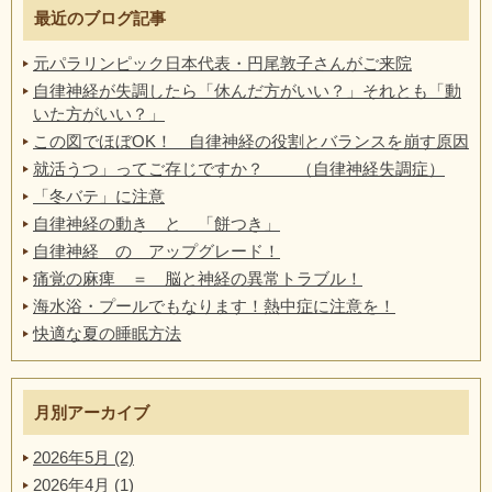
最近のブログ記事
元パラリンピック日本代表・円尾敦子さんがご来院
自律神経が失調したら「休んだ方がいい？」それとも「動
いた方がいい？」
この図でほぼOK！ 自律神経の役割とバランスを崩す原因
就活うつ」ってご存じですか？ （自律神経失調症）
「冬バテ」に注意
自律神経の動き と 「餅つき」
自律神経 の アップグレード！
痛覚の麻痺 ＝ 脳と神経の異常トラブル！
海水浴・プールでもなります！熱中症に注意を！
快適な夏の睡眠方法
月別アーカイブ
2026年5月 (2)
2026年4月 (1)