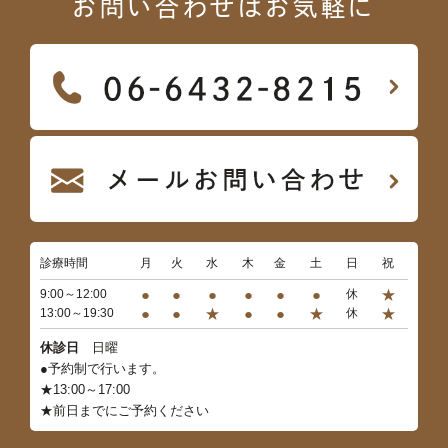
お問い合わせはお気軽に
診療時間
月
火
水
木
金
土
日
祝
●
●
●
●
●
●
★
9:00～12:00
休
●
●
★
●
●
★
★
13:00～19:30
休
休診日
日曜
●予約制で行います。
★13:00～17:00
★前日までにご予約ください